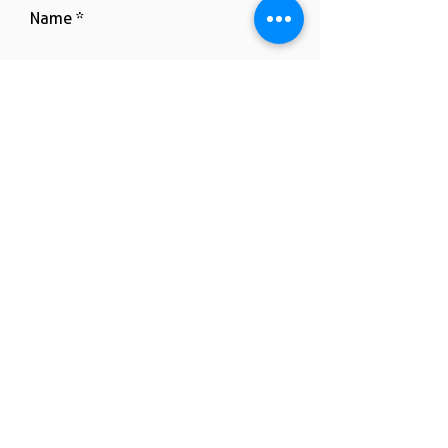
Name
Unternehmen
E-Mail
Betreff
Hinterlassen Sie uns eine
Nachricht
*Pflichtangaben